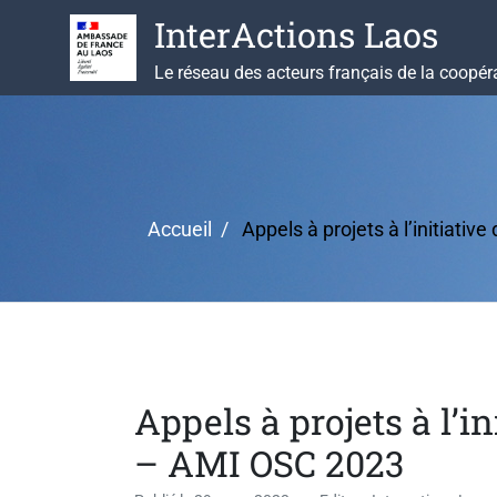
Aller
InterActions Laos
au
contenu
Le réseau des acteurs français de la coopér
Accueil
Appels à projets à l’initiativ
Appels à projets à l’in
– AMI OSC 2023