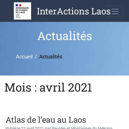
Aller
InterActions Laos
au
contenu
Actualités
Accueil
Actualités
Mois : avril 2021
Atlas de l’eau au Laos
Publié le
22 avril 2021
par
Peuples et Montagnes du Mékong