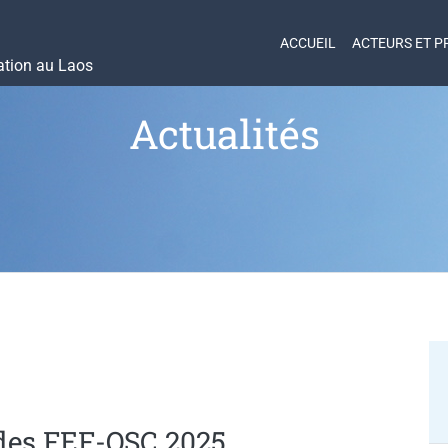
ACCUEIL
ACTEURS ET P
ation au Laos
Actualités
des FEF-OSC 2025