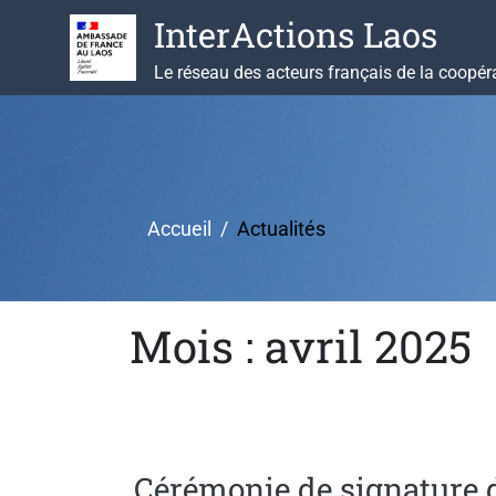
Aller
InterActions Laos
au
contenu
Le réseau des acteurs français de la coopér
Accueil
Actualités
Mois : avril 2025
Cérémonie de signature 