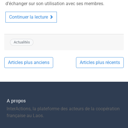
d’échanger sur son utilisation avec ses membres.
Continuer la lecture
Actualités
Navigation
Articles plus anciens
Articles plus récents
des
articles
A propos
InterActions, la plateforme des acteurs de la coopération
française au Laos.