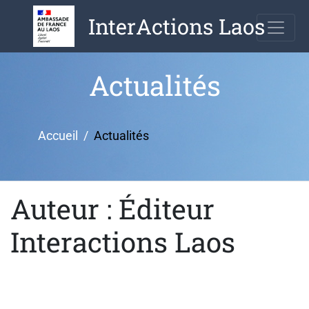
Aller
InterActions Laos
au
contenu
Actualités
Accueil
Actualités
Auteur :
Éditeur
Interactions Laos