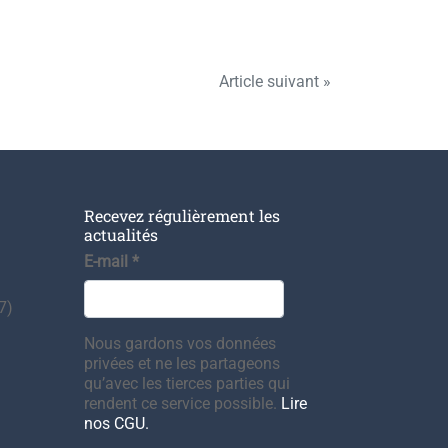
Article suivant »
Recevez régulièrement les
actualités
E-mail
*
7)
Nous gardons vos données
privées et ne les partageons
qu’avec les tierces parties qui
rendent ce service possible.
Lire
nos CGU.