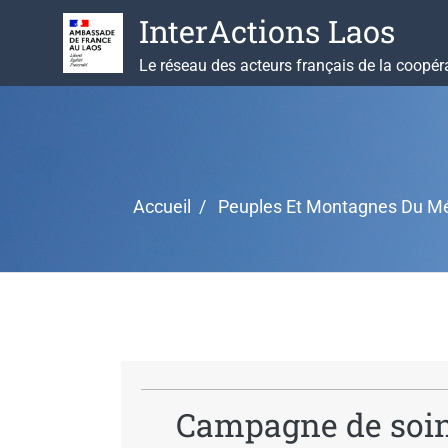
Aller
InterActions Laos
au
contenu
Le réseau des acteurs français de la coopér
Accueil
Peuples Et Montagnes Du M
Campagne de soin