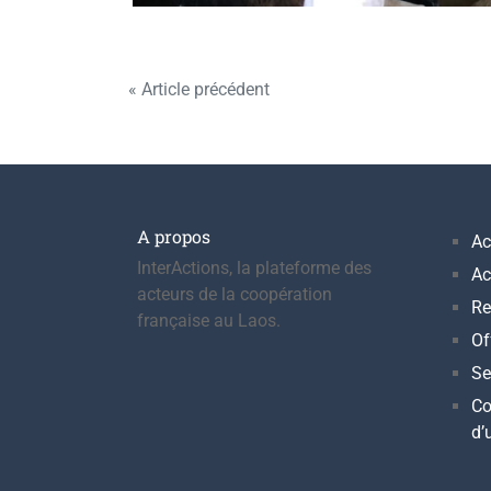
Navigation
« Article précédent
de
l’article
A propos
Ac
InterActions, la plateforme des
Ac
acteurs de la coopération
Re
française au Laos.
Of
Se
Co
d’