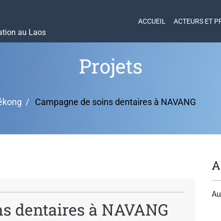
ACCUEIL
ACTEURS ET P
ation au Laos
Projets
ékong
Campagne de soins dentaires à NAVANG
A
Au
s dentaires à NAVANG